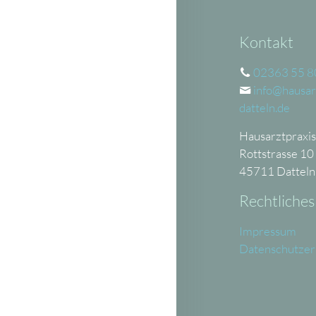
Kontakt
02363 55 8
info@hausar
datteln.de
Hausarztpraxis
Rottstrasse 10
45711 Datteln
Rechtliches
Impressum
Datenschutzer