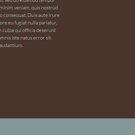
d minim veniam, quis nostrud
do consequat. Duis aute irure
ore eu fugiat nulla pariatur.
 culpa qui officia deserunt
mnis iste natus error sit
audantium.